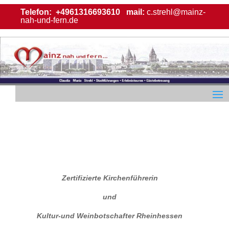
Telefon:
+4961316693610
mail:
c.strehl@mainz-
nah-und-fern.de
Zertifizierte Kirchenführerin
und
Kultur-und Weinbotschafter Rheinhessen