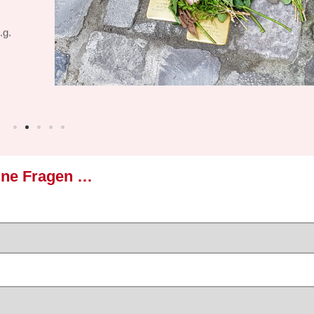
.g.
ine Fragen …