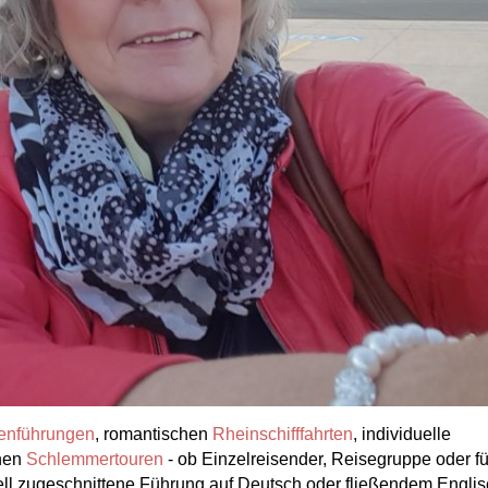
enführungen
, romantischen
Rheinschifffahrten
, individuelle
chen
Schlemmertouren
- ob Einzelreisender, Reisegruppe oder für
duell zugeschnittene Führung auf Deutsch oder fließendem Englis