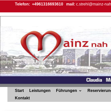
Telefon:
+4961316693610
mail:
c.strehl@mainz-nah
Start
Leistungen
Führungen
Reservierun
Kontakt