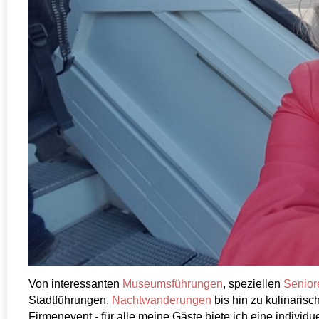
Von interessanten
Museumsführungen
, speziellen
Senior
Stadtführungen,
Nachtwanderungen
bis hin zu kulinaris
Firmenevent - für alle meine Gäste biete ich eine indivi