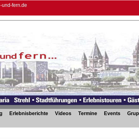
-und-fern.de
g
Erlebnisberichte
Videos
Termine
Events
Gru