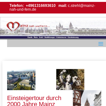
Telefon:
+4961316693610
mail:
c.strehl@mainz-
nah-und-fern.de
Einsteigertour durch
2000 Jahre Mainz