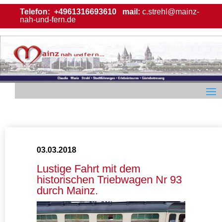
Telefon:
+4961316693610
mail:
c.strehl@mainz-
nah-und-fern.de
03.03.2018
Lustige Fahrt mit dem
historischen Triebwagen Nr 93
durch Mainz.