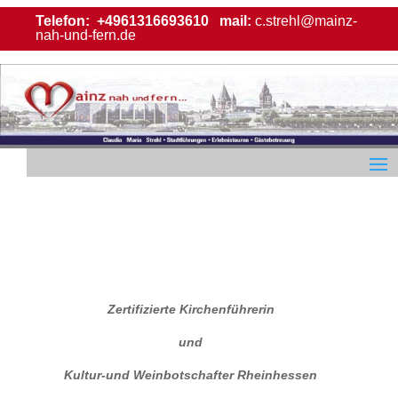
Telefon:
+4961316693610
mail:
c.strehl@mainz-
nah-und-fern.de
Zertifizierte Kirchenführerin
und
Kultur-und Weinbotschafter Rheinhessen